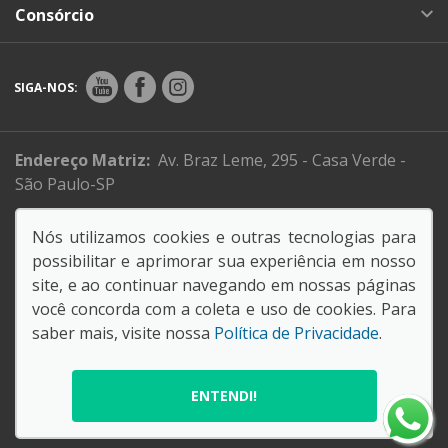
Consórcio
SIGA-NOS:
Endereço Matriz:
Av. Braz Leme, 295 - Casa Verde -
São Paulo-SP
Sistema de informações de Créditos (SCR)
Nós utilizamos cookies e outras tecnologias para
Código de Conduta e Ética
possibilitar e aprimorar sua experiência em nosso
site, e ao continuar navegando em nossas páginas
você concorda com a coleta e uso de cookies. Para
61.088.795/0001-26
saber mais, visite nossa
Política de Privacidade
.
SORANA COMERCIAL E IMPORTADORA LTDA
© Copyright 2026
AutoForce - Todos os direitos reservados.
ENTENDI!
Política de privacidade
.