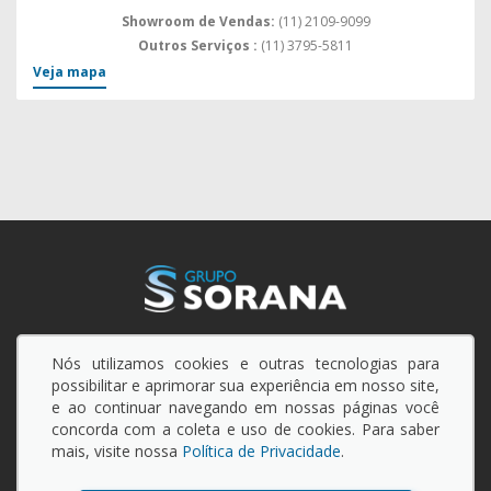
Showroom de Vendas:
(11) 2109-9099
Outros Serviços :
(11) 3795-5811
Veja mapa
Nós utilizamos cookies e outras tecnologias para
possibilitar e aprimorar sua experiência em nosso site,
e ao continuar navegando em nossas páginas você
concorda com a coleta e uso de cookies. Para saber
mais, visite nossa
Política de Privacidade
.
© Copyright 2026 - Grupo Sorana - Todos os direitos reservados.
Politica de privacidade
.