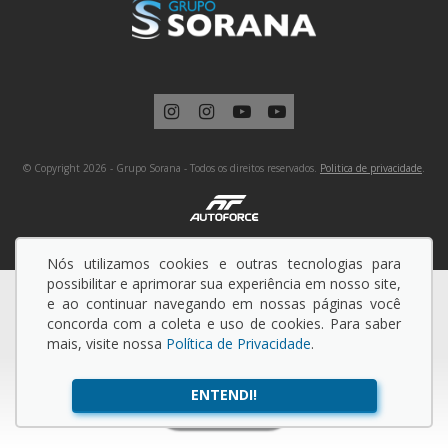
© Copyright 2026 - Grupo Sorana - Todos os direitos reservados.
Politica de privacidade
.
Nós utilizamos cookies e outras tecnologias para
possibilitar e aprimorar sua experiência em nosso site,
e ao continuar navegando em nossas páginas você
concorda com a coleta e uso de cookies. Para saber
mais, visite nossa
Política de Privacidade
.
ENTENDI!
BUSCAR